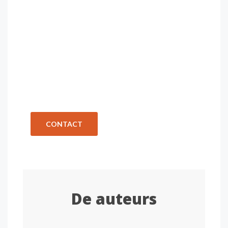
toch ook?
Natuurlijk is het spannend je verhaal te delen. Dat
weten wij als geen ander. Laat ons daarom een
deel van die spanning verlichten!
We maken er samen met jou het mooiste verhaal
van dat het kan zijn. En dat verdient het – net als
jij!
CONTACT
De auteurs